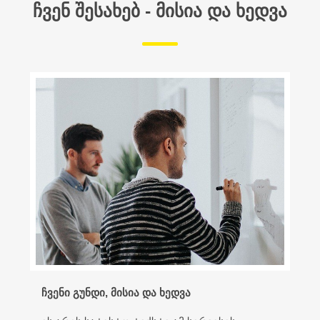
ᲩᲕᲔᲜ ᲨᲔᲡᲐᲮᲔᲑ - ᲛᲘᲡᲘᲐ ᲓᲐ ᲮᲔᲓᲕᲐ
ჩვენი გუნდი, მისია და ხედვა