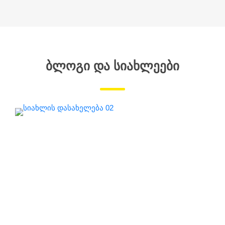
ᲑᲚᲝᲒᲘ ᲓᲐ ᲡᲘᲐᲮᲚᲔᲔᲑᲘ