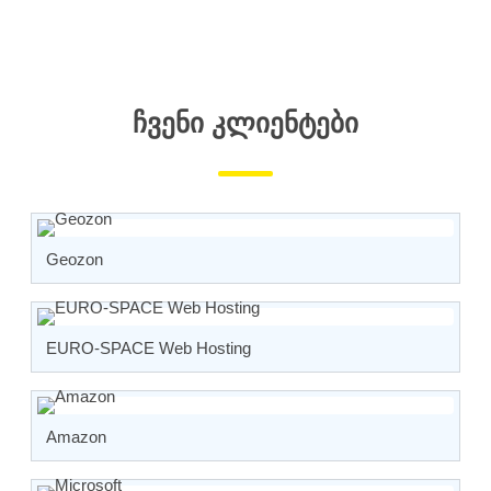
ᲩᲕᲔᲜᲘ ᲙᲚᲘᲔᲜᲢᲔᲑᲘ
Geozon
EURO-SPACE Web Hosting
Amazon