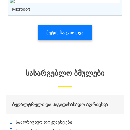
Microsoft
მეტის ჩატვირთვა
ᲡᲐᲡᲐᲠᲒᲔᲑᲚᲝ ᲑᲛᲣᲚᲔᲑᲘ
ბუღალტრული და საგადასახადო აღრიცხვა
სააღრიცხვო დოკუმენტები